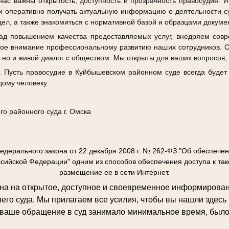
нас важны открытость, доступность и прозрачность правосудия.
и оперативно получать актуальную информацию о деятельности с
дел, а также знакомиться с нормативной базой и образцами докуме
ад повышением качества предоставляемых услуг, внедряем со
бое внимание профессиональному развитию наших сотрудников. Су
 но и живой диалог с обществом. Мы открыты для ваших вопросов,
. Пусть правосудие в Куйбышевском районном суде всегда будет
дому человеку.
о районного суда г. Омска
едерального закона от 22 декабря 2008 г. № 262-ФЗ "Об обеспече
ссийской Федерации" одним из способов обеспечения доступа к т
размещение ее в сети Интернет.
на на открытое, доступное и своевременное информирован
его суда. Мы прилагаем все усилия, чтобы вы нашли здес
ваше обращение в суд занимало минимальное время, было