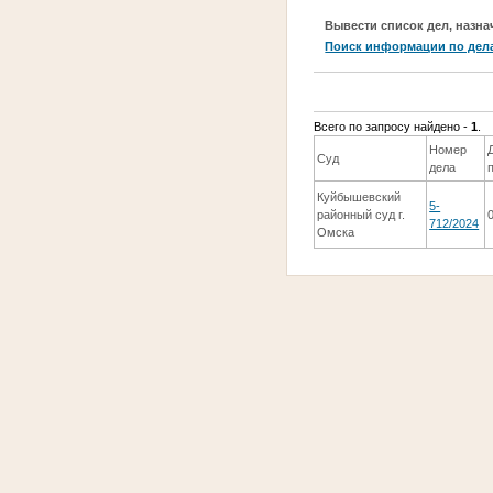
Вывести список дел, назна
Поиск информации по дел
Всего по запросу найдено -
1
.
Номер
Суд
дела
Куйбышевский
5-
районный суд г.
712/2024
Омска