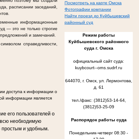
 Именно поэтому мы создали
Посмотреть на карте Омска
уда, расписании заседаний,
Фотографии компании
нтов.
Найти проезд до Куйбышевский
временные информационные
районный суд
д — это не только строгие
Режим работы
 предложений и замечаний.
Куйбышевского районного
 символом справедливости,
суда г. Омска
официальный сайт суда:
kuybcourt--oms.sudrf.ru
644070, г. Омск, ул. Лермонтова,
д. 61
нии доступа к информации о
акой информации является
тел./факс: (3812)53-14-64,
(3812)53-25-09
ие его пользователей о
Распорядок работы суда
ь всю необходимую
 простым и удобным.
Понедельник-четверг 08:30 -