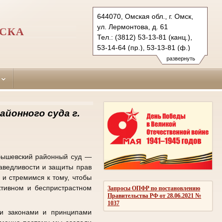
644070, Омская обл., г. Омск,
ул. Лермонтова, д. 61
МСКА
Тел.: (3812) 53-13-81 (канц.),
53-14-64 (пр.), 53-13-81 (ф.)
kuybcourt.oms@sudrf.ru
развернуть
схема проезда
показать на карте
айонного суда г.
йбышевский районный суд —
раведливости и защиты прав
 и стремимся к тому, чтобы
тивном и беспристрастном
Запросы ОПФР по постановлению
Правительства РФ от 28.06.2021 №
1037
ми законами и принципами