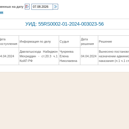
ченных на дату
ам
УИД: 55RS0002-01-2024-003023-56
Дата
Дата
Информация по делу
Судья
Решение
поступления
решения
Давлатшозода Набиджон
Чукреева
Вынесено постанов
04.04.2024
Мехриддин - ст.20.3 ч.1
Елена
04.04.2024
назначении админис
КоАП РФ
Николаевна
наказания (п.1 ч.1 с