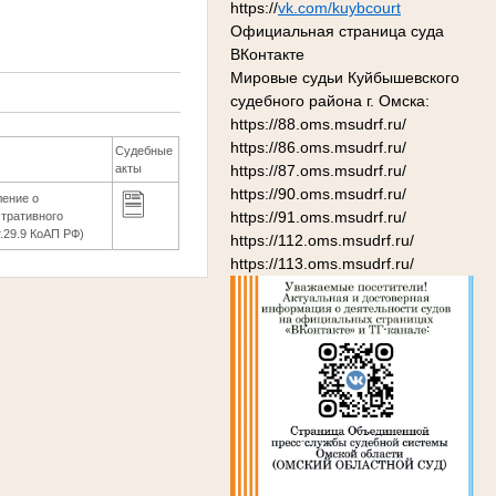
https://
vk.com/kuybcourt
Официальная страница суда
ВКонтакте
Мировые судьи Куйбышевского
судебного района г. Омска:
https://88.oms.msudrf.ru/
https://86.oms.msudrf.ru/
Судебные
https://87.oms.msudrf.ru/
акты
https://90.oms.msudrf.ru/
ление о
https://91.oms.msudrf.ru/
тративного
т.29.9 КоАП РФ)
https://112.oms.msudrf.ru/
https://113.oms.msudrf.ru/